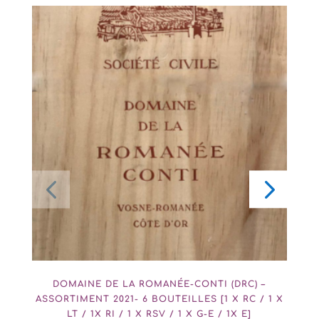
DOMAINE DE LA ROMANÉE-CONTI (DRC) –
ASSORTIMENT 2021- 6 BOUTEILLES [1 X RC / 1 X
A
LT / 1X RI / 1 X RSV / 1 X G-E / 1X E]
M