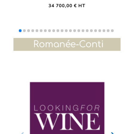
34 700,00
€
HT
Romanée-Conti