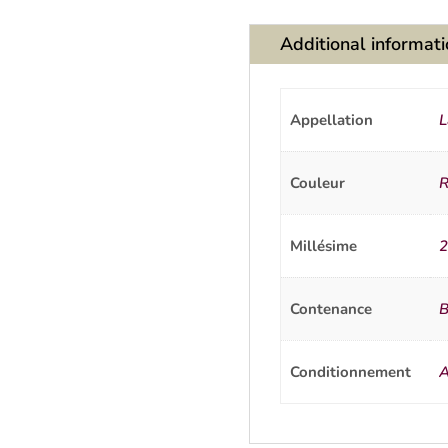
Additional informat
Appellation
L
Couleur
R
Millésime
2
Contenance
B
Conditionnement
A