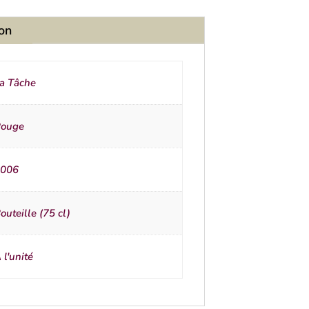
ion
a Tâche
ouge
006
outeille (75 cl)
 l'unité