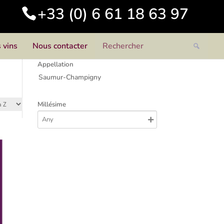
+33 (0) 6 61 18 63 97
 vins
Nous contacter
Appellation
Saumur-Champigny
Millésime