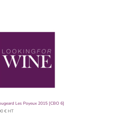
ougeard Les Poyeux 2015 [CBO 6]
00
€
HT