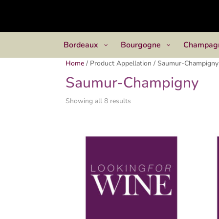
Bordeaux
Bourgogne
Champag
Home
/
Product Appellation
/
Saumur-Champigny
Saumur-Champigny
Showing all 8 results