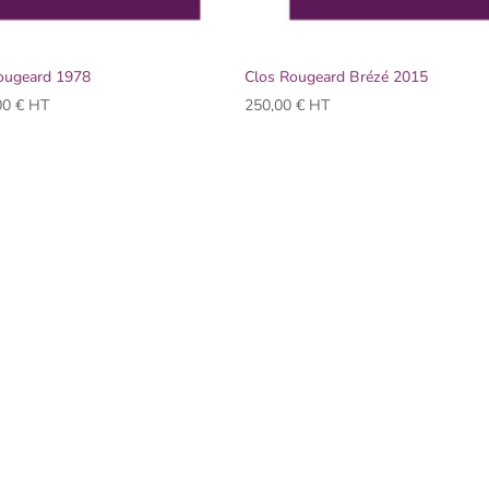
ougeard 1978
Clos Rougeard Brézé 2015
00
€
HT
250,00
€
HT