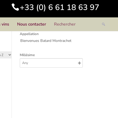
+33 (0) 6 61 18 63 97
 vins
Nous contacter
Appellation
Bienvenues Batard Montrachet
Millésime