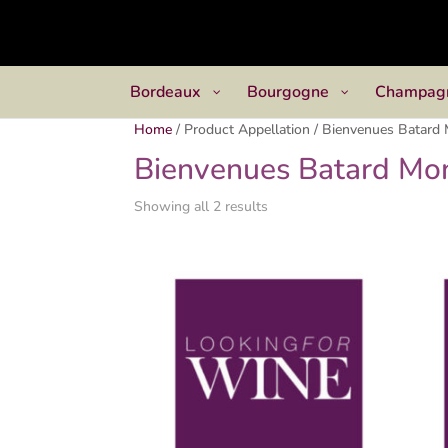
Bordeaux
Bourgogne
Champag
Home
/
Product Appellation
/
Bienvenues Batard 
Bienvenues Batard Mo
Showing all 2 results