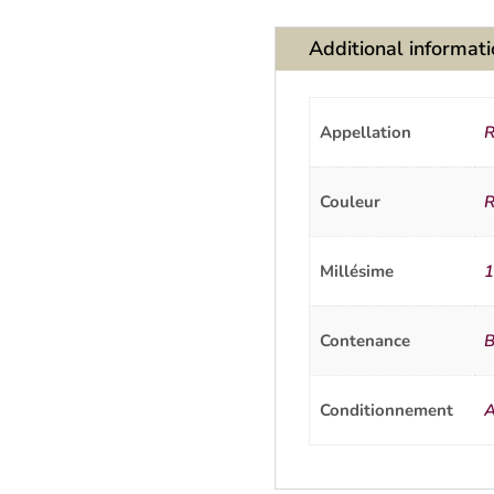
Additional informat
Appellation
R
Couleur
R
Millésime
1
Contenance
B
Conditionnement
A