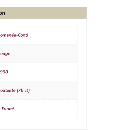
ion
omanée-Conti
ouge
998
outeille (75 cl)
 l'unité