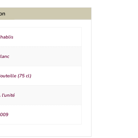
ion
hablis
lanc
outeille (75 cl)
 l'unité
009