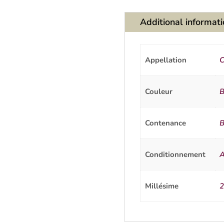
Additional informat
Appellation
C
Couleur
B
Contenance
B
Conditionnement
A
Millésime
2