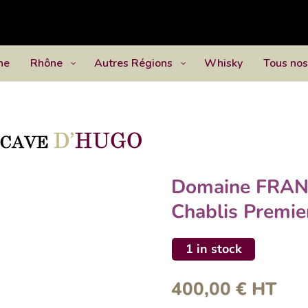
ne
Rhône
Autres Régions
Whisky
Tous nos
Domaine FRANC
Chablis Premie
1 in stock
400,00
€
HT