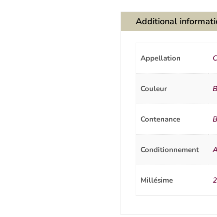
Additional informat
Appellation
C
Couleur
B
Contenance
B
Conditionnement
A
Millésime
2