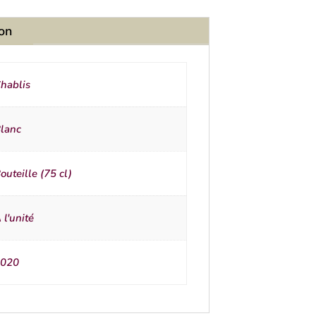
ion
hablis
lanc
outeille (75 cl)
 l'unité
020