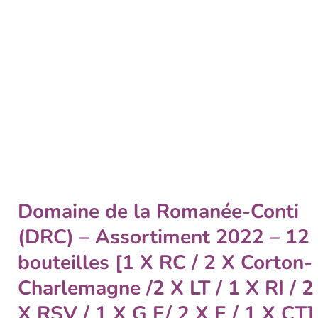
Domaine de la Romanée-Conti
(DRC) – Assortiment 2022 – 12
bouteilles [1 X RC / 2 X Corton-
Charlemagne /2 X LT / 1 X RI / 2
X RSV / 1 X G E/ 2 X E / 1 X CT]