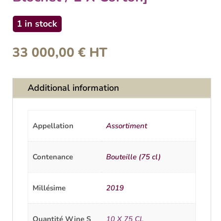
1 in stock
33 000,00
€
HT
Additional information
Appellation
Assortiment
Contenance
Bouteille (75 cl)
Millésime
2019
Quantité Wine S
10 X 75 CL