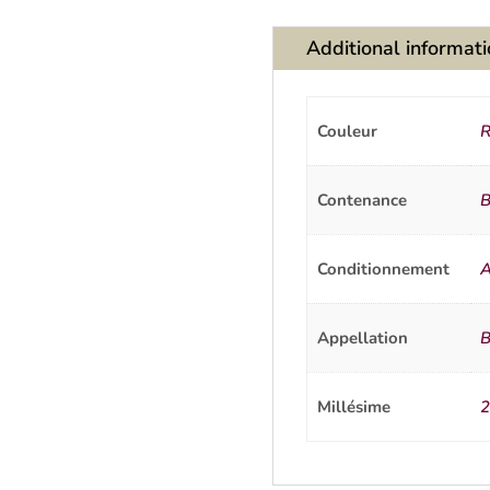
Additional informat
Couleur
R
Contenance
B
Conditionnement
A
Appellation
B
Millésime
2