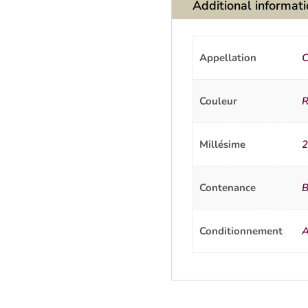
Additional informat
Appellation
C
Couleur
R
Millésime
2
Contenance
B
Conditionnement
A