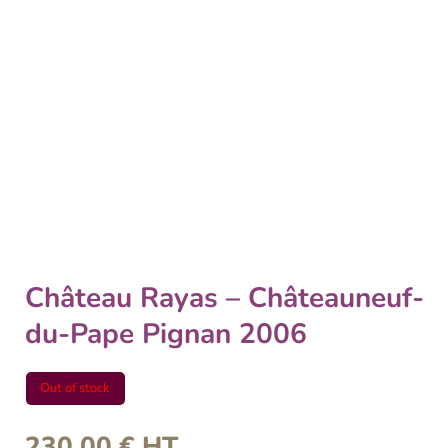
Château Rayas – Châteauneuf-
du-Pape Pignan 2006
Out of stock
230,00
€
HT