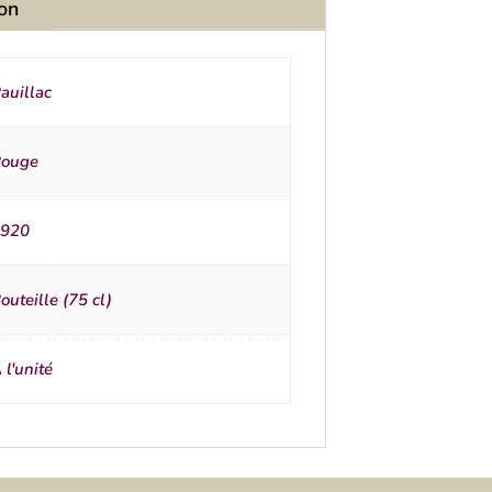
ion
auillac
ouge
920
outeille (75 cl)
 l'unité