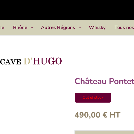
ne
Rhône
Autres Régions
Whisky
Tous nos
Château Ponte
Out of stock
490,00
€
HT