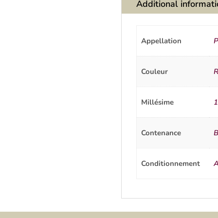
Additional informat
Appellation
P
Couleur
R
Millésime
1
Contenance
B
Conditionnement
A