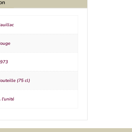
ion
auillac
ouge
973
outeille (75 cl)
 l'unité