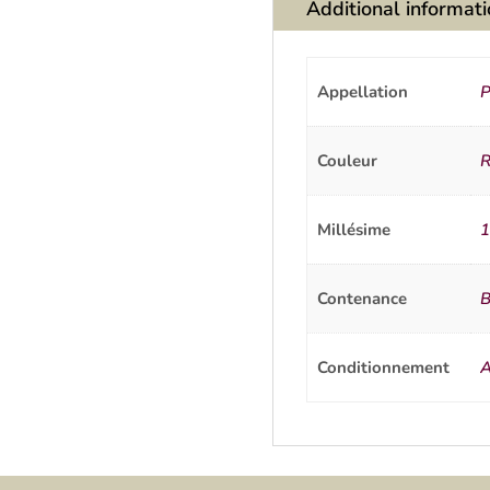
Additional informat
Appellation
P
Couleur
R
Millésime
1
Contenance
B
Conditionnement
A