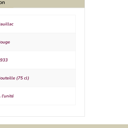
ion
auillac
ouge
933
outeille (75 cl)
 l'unité