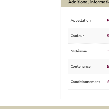
Additional informat
Appellation
P
Couleur
R
Millésime
1
Contenance
B
Conditionnement
A