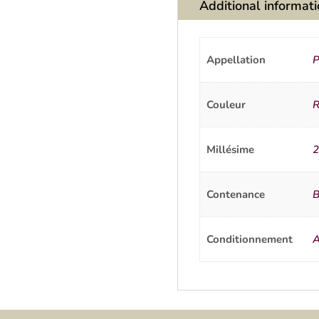
Additional informat
Appellation
P
Couleur
R
Millésime
2
Contenance
B
Conditionnement
A