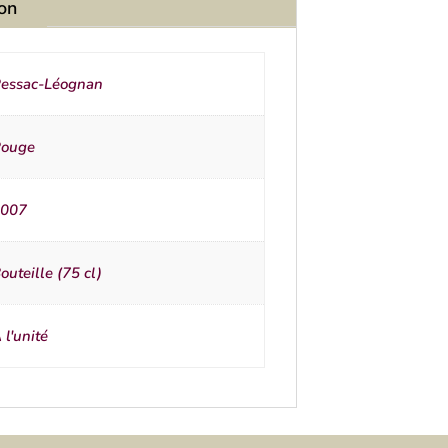
ion
essac-Léognan
ouge
007
outeille (75 cl)
 l'unité