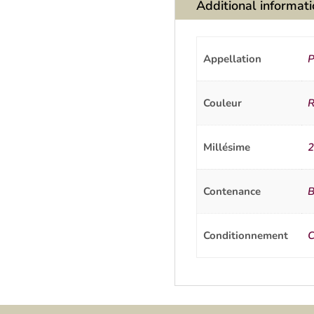
Additional informat
Appellation
P
Couleur
R
Millésime
2
Contenance
B
Conditionnement
C