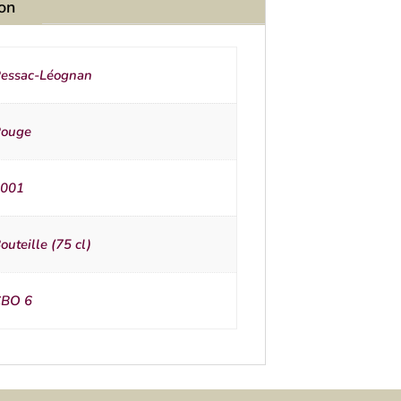
ion
essac-Léognan
ouge
001
outeille (75 cl)
BO 6