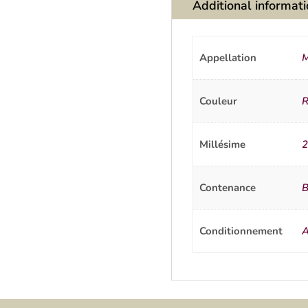
Additional informat
Appellation
M
Couleur
R
Millésime
2
Contenance
B
Conditionnement
A