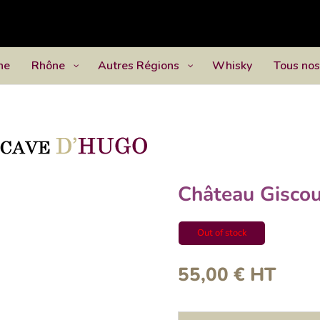
ne
Rhône
Autres Régions
Whisky
Tous nos
Château Gisco
Out of stock
55,00
€
HT