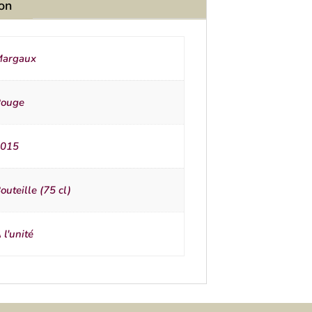
ion
argaux
ouge
015
outeille (75 cl)
 l'unité