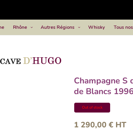
ne
Rhône
Autres Régions
Whisky
Tous nos
Champagne S d
de Blancs 199
Out of stock
1 290,00
€
HT