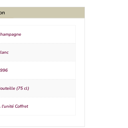
ion
Champagne
lanc
996
outeille (75 cl)
 l'unité Coffret