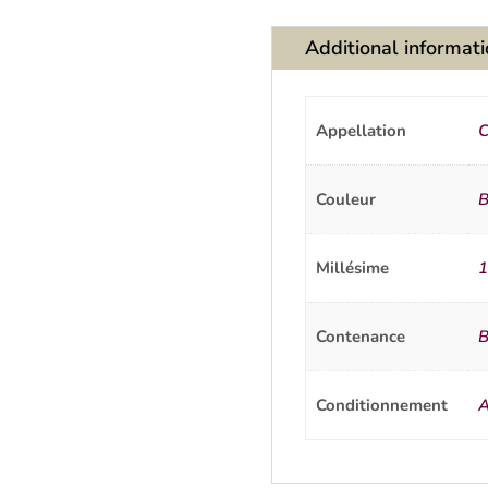
Additional informat
Appellation
Couleur
B
Millésime
1
Contenance
B
Conditionnement
A