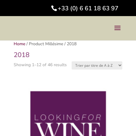
+33 (0) 6 61 18 63 97
Home
/
Product Millésime
/
2018
2018
Showing 1–12 of 46 results