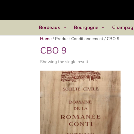
Bordeaux
Bourgogne
Champag
Home
/
Product Conditionnement
/
CBO 9
CBO 9
Showing the single result